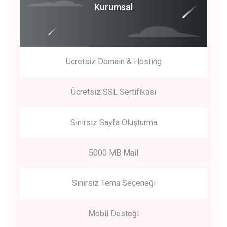
Coroprate
Kurumsal
predictive dialing
Ücretsiz Domain & Hosting
Get Started
Ücretsiz SSL Sertifikası
Start by trying our service for 30 days free trial no credit card
required.
Sınırsız Sayfa Oluşturma
5000 MB Mail
Sınırsız Tema Seçeneği
Mobil Desteği