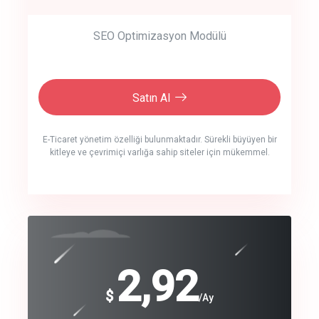
SEO Optimizasyon Modülü
Satın Al
E-Ticaret yönetim özelliği bulunmaktadır. Sürekli büyüyen bir
kitleye ve çevrimiçi varlığa sahip siteler için mükemmel.
crm auto cync
click to call back
240
2,92
$
$
/year
/Ay
track energy costs