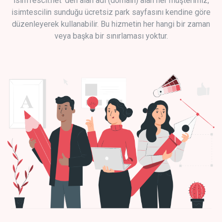
isimTescil.net 'den alan adı (domain) alan her müşterimiz,
isimtescilin sunduğu ücretsiz park sayfasını kendine göre
düzenleyerek kullanabilir. Bu hizmetin her hangi bir zaman
veya başka bir sınırlaması yoktur.