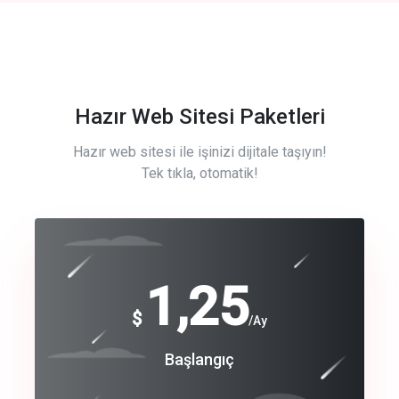
Hazır Web Sitesi Paketleri
Hazır web sitesi ile işinizi dijitale taşıyın!
Tek tıkla, otomatik!
Free
1,25
$
/Ay
Basic
Başlangıç